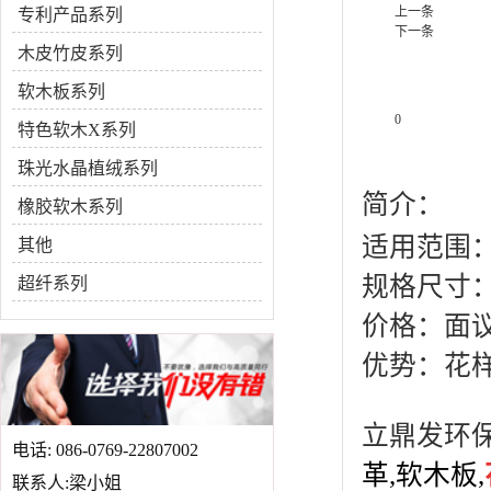
上一条
专利产品系列
下一条
木皮竹皮系列
软木板系列
0
特色软木X系列
产品说明
珠光水晶植绒系列
简介：
橡胶软木系列
适用范围
其他
规格尺寸：6
超纤系列
价格：面
优势：花
立鼎发环
电话: 086-0769-22807002
革
,
软木板
,
联系人:梁小姐