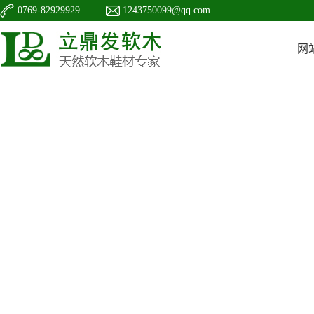
0769-82929929
1243750099@qq.com
网