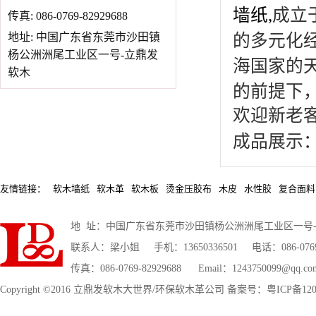
墙纸
,
成立
传真: 086-0769-82929688
的多元化
地址: 中国广东省东莞市沙田镇
杨公洲洲尾工业区一号-立鼎发
海国家的
软木
的前提下
欢迎新老
成品展示
友情链接：
软木墙纸
软木革
软木板
烫金压胶布
木皮
水性胶
复合面料
地 址：中国广东省东莞市沙田镇杨公洲洲尾工业区一号
联系人：梁小姐 手机：13650336501 电话：086-0769-2
传真：086-0769-82929688 Email：1243750099@qq.co
Copyright ©2016 立鼎发软木大世界/环保软木革公司 备案号：粤ICP备1