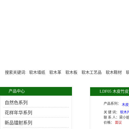
搜索关键词:
软木墙纸
软木革
软木板
软木工艺品
软木鞋材
产品中心
LDF05 木皮
自然色系列
产品系列：
木皮
花样年华系列
关 键 词：
软木
联 系 人：
梁小
新品镭射系列
价格：
面议