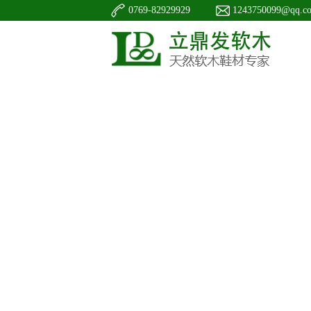
0769-82929929
1243750099@qq.c